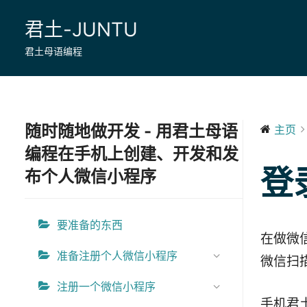
Skip
君土-JUNTU
to
content
君土母语编程
随时随地做开发 - 用君土母语
主页
编程在手机上创建、开发和发
登
布个人微信小程序
要准备的东西
在做微
准备注册个人微信小程序
微信扫
注册一个微信小程序
手机君