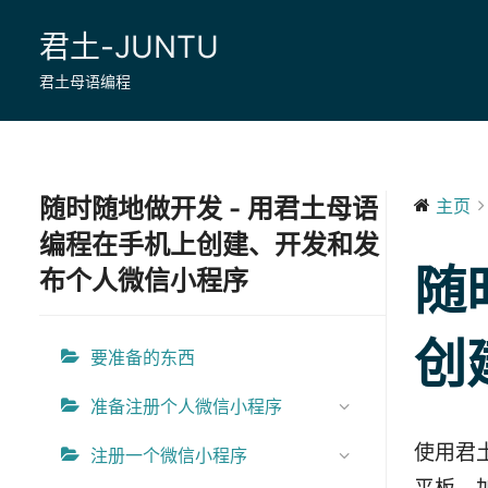
Skip
君土-JUNTU
to
content
君土母语编程
随时随地做开发 - 用君土母语
主页
编程在手机上创建、开发和发
随
布个人微信小程序
创
要准备的东西
准备注册个人微信小程序
使用君
注册一个微信小程序