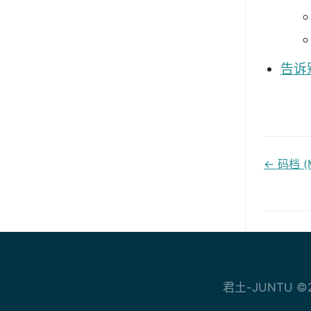
告诉
← 码档 (
文
档
导
航
君土-JUNTU ©20