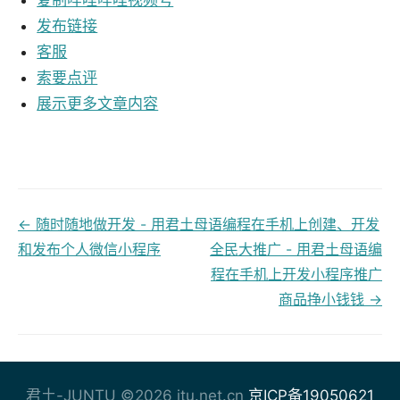
发布链接
客服
索要点评
展示更多文章内容
← 随时随地做开发 - 用君土母语编程在手机上创建、开发
文
和发布个人微信小程序
全民大推广 - 用君土母语编
档
程在手机上开发小程序推广
商品挣小钱钱 →
导
航
君土-JUNTU ©2026 jtu.net.cn
京ICP备19050621