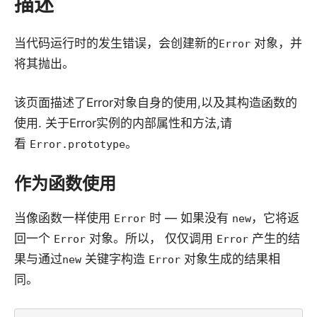
描述
当代码运行时的发生错误，会创建新的
对象，并
Error
将其抛出。
该页面描述了Error对象自身的使用,以及其构造函数的
使用. 关于Error实例的内部属性和方法,请
看
。
Error.prototype
作为函数使用
当像函数一样使用
时 — 如果没有
，它将返
Error
new
回一个
对象。所以， 仅仅调用
产生的结
Error
Error
果与通过
关键字构造
对象生成的结果相
new
Error
同。