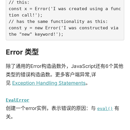
// this:

const x = Error('I was created using a func
tion call!');

​​​​// has the same functionality as this:

const y = new Error('I was constructed via 
the "new" keyword!');
Error 类型
除了通用的Error构造函数外，JavaScript还有6个其他
类型的错误构造函数。更多客户端异常,详
见
Exception Handling Statements
。
EvalError
创建一个error实例，表示错误的原因：与
有
eval()
关。