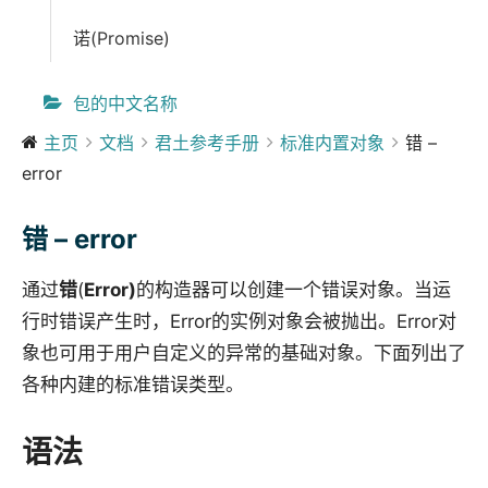
诺(Promise)
包的中文名称
主页
文档
君土参考手册
标准内置对象
错 –
error
错 – error
通过
错
(
Error)
的构造器可以创建一个错误对象。当运
行时错误产生时，Error的实例对象会被抛出。Error对
象也可用于用户自定义的异常的基础对象。下面列出了
各种内建的标准错误类型。
语法