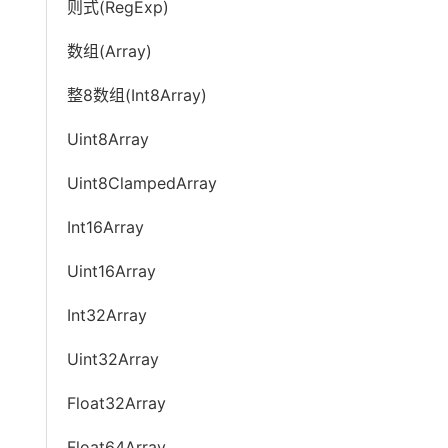
则式(RegExp)
数组(Array)
整8数组(Int8Array)
Uint8Array
Uint8ClampedArray
Int16Array
Uint16Array
Int32Array
Uint32Array
Float32Array
Float64Array