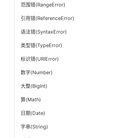
范围错(RangeError)
引用错(ReferenceError)
语法错(SyntaxError)
类型错(TypeError)
标识错(URIError)
数字(Number)
大整(BigInt)
算(Math)
日期(Date)
字串(String)