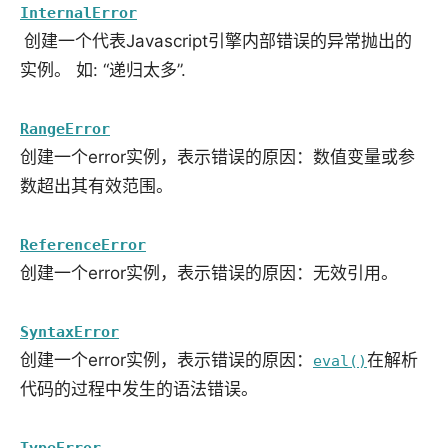
InternalError
创建一个代表Javascript引擎内部错误的异常抛出的
实例。 如: “递归太多”.
RangeError
创建一个error实例，表示错误的原因：数值变量或参
数超出其有效范围。
ReferenceError
创建一个error实例，表示错误的原因：无效引用。
SyntaxError
创建一个error实例，表示错误的原因：
在解析
eval()
代码的过程中发生的语法错误。
TypeError