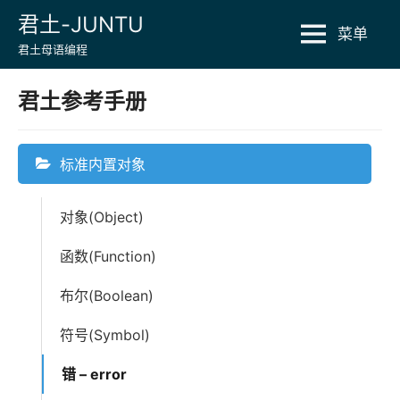
Skip
君土-JUNTU
菜单
to
君土母语编程
content
君土参考手册
标准内置对象
对象(Object)
函数(Function)
布尔(Boolean)
符号(Symbol)
错 – error