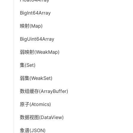
BigInt64Array
映射(Map)
BigUint64Array
弱映射(WeakMap)
集(Set)
弱集(WeakSet)
数组缓存(ArrayBuffer)
原子(Atomics)
数据视图(DataView)
象谱(JSON)