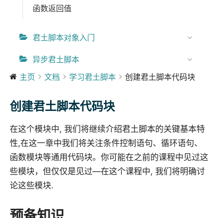
函数返回值
君土脚本对象入门
异步君土脚本
主页
文档
学习君土脚本
创建君土脚本代码块
创建君土脚本代码块
在这个模块中, 我们将继续介绍君土脚本的关键基本特
性,在这一章中我们将关注条件控制语句、循环语句、
函数模块等通用代码块。你可能在之前的课程中见过这
些模块，但仅仅是见过—在这个课程中, 我们将明确讨
论这些模块.
预备知识