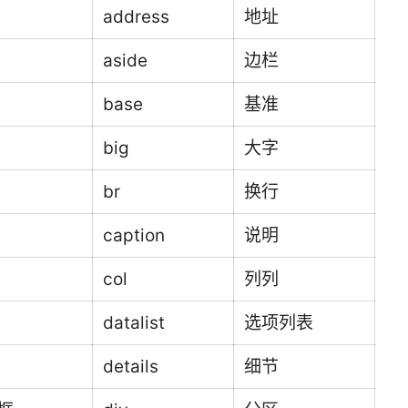
address
地址
aside
边栏
base
基准
big
大字
br
换行
caption
说明
col
列列
datalist
选项列表
details
细节