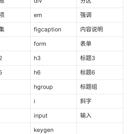
框
div
分区
项
em
强调
集
figcaption
内容说明
form
表单
2
h3
标题3
5
h6
标题6
hgroup
标题组
i
斜字
input
输入
keygen