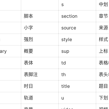
s
中划
脚本
section
章节
小字
source
来源
g
强烈
style
样式
ary
概要
sup
上标
表体
td
表格
表脚注
th
表头
时日
title
题目
轨道
u
下划