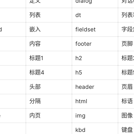
定义
dialog
对话
列表
dt
列表
d
嵌入
fieldset
字段
内容
footer
页脚
标题1
h2
标题
标题4
h5
标题
头部
header
页眉
分隔
html
标语
e
内页
img
图像
kbd
键盘