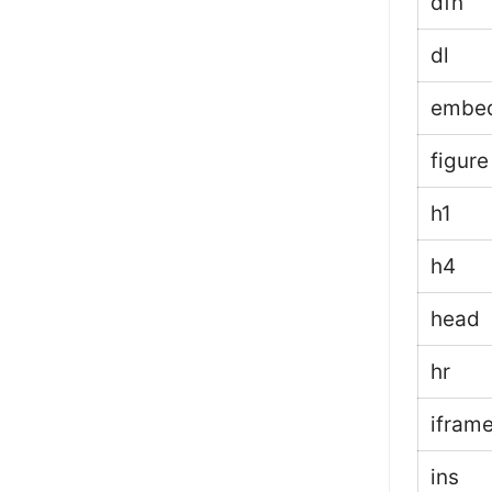
dfn
dl
embe
figure
h1
h4
head
hr
ifram
ins