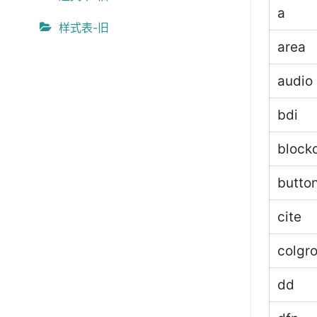
a
样式表-旧
area
audio
bdi
block
butto
cite
colgr
dd