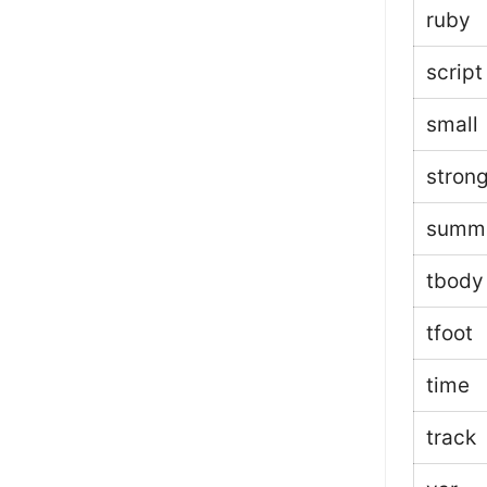
ruby
script
small
stron
summ
tbody
tfoot
time
track