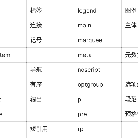
标签
legend
图例
连接
main
主体
记号
marquee
item
meta
元数
导航
noscript
有序
optgroup
选项
t
输出
p
段落
e
pre
预格
短引用
rp