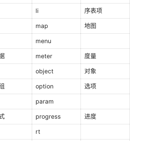
li
序表项
map
地图
menu
据
meter
度量
object
对象
组
option
选项
param
式
progress
进度
rt