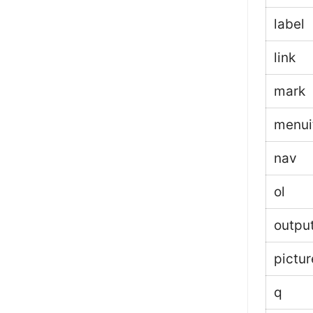
label
link
mark
menu
nav
ol
outpu
pictur
q