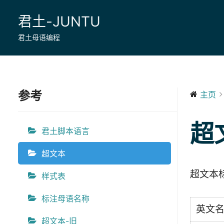
Skip
君土-JUNTU
to
content
君土母语编程
参考
主页
超
君土脚本语言
超文本
超文本
样式表
标注母语名称
英文
超文本-旧