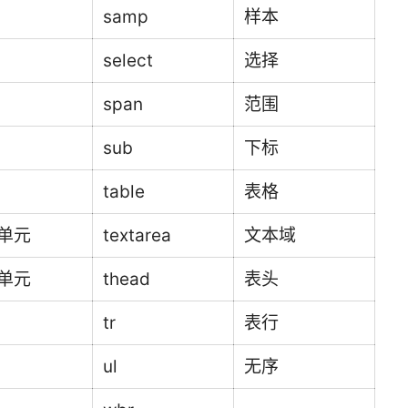
samp
样本
select
选择
span
范围
sub
下标
table
表格
单元
textarea
文本域
单元
thead
表头
tr
表行
ul
无序