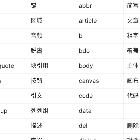
锚
abbr
简写
区域
article
文章
音频
b
粗字
脱离
bdo
覆盖
quote
块引用
body
主体
n
按钮
canvas
画布
引文
code
代码
oup
列列组
data
描述
del
删除